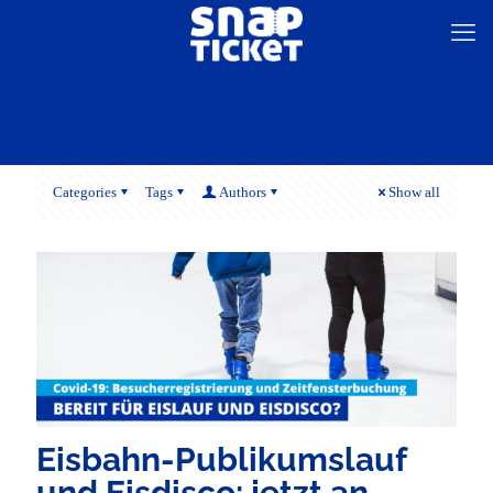
Categories
Tags
Authors
Show all
Eisbahn-Publikumslauf
und Eisdisco: jetzt an