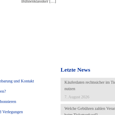
Bühnenklassiker
[…]
Letzte News
nbarung und Kontakt
Käuferdaten rechtssicher im Ti
nutzen
ren?
7. August 2026
abonnieren
Welche Gebühren zahlen Verans
d Verlegungen
beim Ticketverkauf?