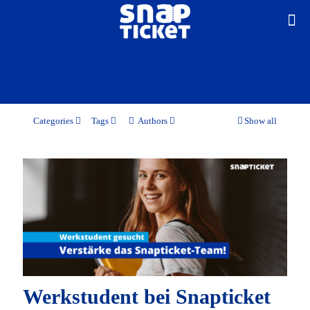
Categories
Tags
Authors
Show all
Werkstudent bei Snapticket