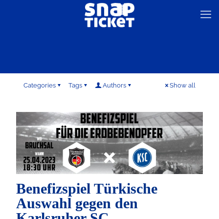
Categories
Tags
Authors
Show all
Benefizspiel Türkische
Auswahl gegen den
Karlsruher SC