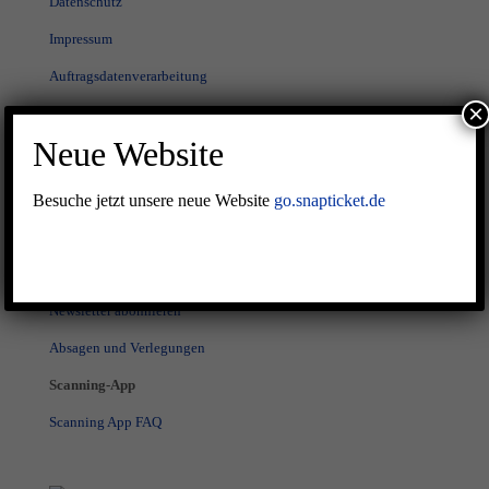
Datenschutz
Impressum
Auftragsdatenverarbeitung
×
KI-Richtlinie
Neue Website
Besuche jetzt unsere neue Website
Service
go.snapticket.de
Terminvereinbarung und Kontakt
Ticket verloren?
Newsletter abonnieren
Absagen und Verlegungen
Scanning-App
Scanning App FAQ