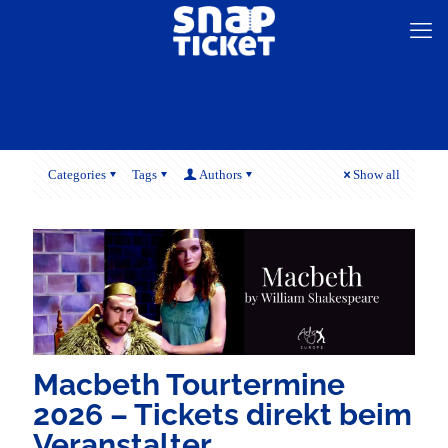
Categories
Tags
Authors
Show all
Macbeth Tourtermine
2026 – Tickets direkt beim
Veranstalter