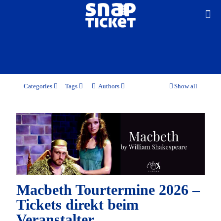
Categories
Tags
Authors
Show all
Macbeth Tourtermine 2026 –
Tickets direkt beim
Veranstalter