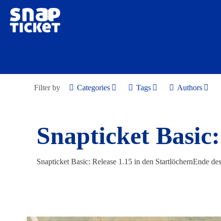
Filter by
Categories
Tags
Authors
Snapticket Basic:
Snapticket Basic: Release 1.15 in den StartlöchernEnde de