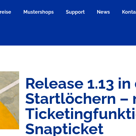
reise
Mustershops
Support
News
Konta
Release 1.13 in
Startlöchern –
Ticketingfunkt
Snapticket