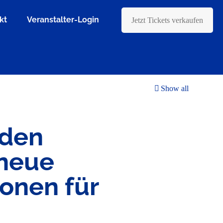
kt
Veranstalter-Login
Jetzt Tickets verkaufen
Show all
 den
 neue
ionen für