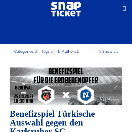
Categories
Tags
Authors
Show all
Benefizspiel Türkische
Auswahl gegen den
Karlsruher SC