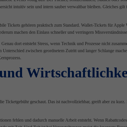
icht intuitiv sein und intern sauber verwaltbar bleiben. Gleiches gilt
ile Tickets gehören praktisch zum Standard. Wallet-Tickets für Apple W
ederum machen den Einlass schneller und verringern Missverständniss
. Genau dort entsteht Stress, wenn Technik und Prozesse nicht zusam
n Unterschied zwischen geordnetem Zutritt und langer Schlange machen
Kernprozess.
nd Wirtschaftlichkei
ie Ticketgebühr geschaut. Das ist nachvollziehbar, greift aber zu kurz.
onen fehlen und dadurch manuelle Arbeit entsteht. Wenn Rabattcodes n