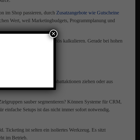
urce.
ion im Shop passieren, durch
Zusatzangebote wie Gutscheine
tlichen Wert, weil Marketingbudgets, Programmplanung und
×
etzen. Nur so lässt sich seriös kalkulieren. Gerade bei hohen
tammgäste buchen, welche Rabattaktionen ziehen oder aus
ch Zielgruppen sauber segmentieren? Können Systeme für CRM,
 einfache Setups ist das nicht immer sofort notwendig.
Ticketing ist selten ein isoliertes Werkzeug. Es sitzt
ht im Betrieb.