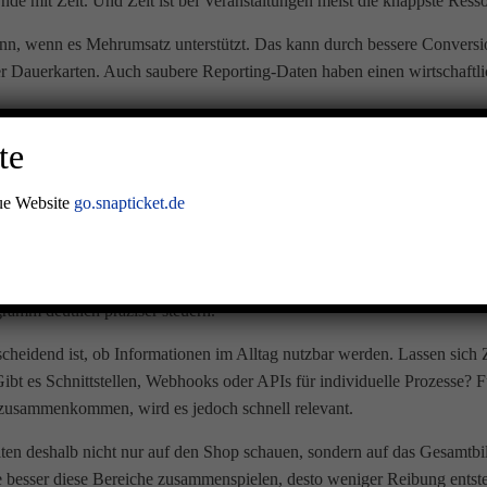
e mit Zeit. Und Zeit ist bei Veranstaltungen meist die knappste Resso
ann, wenn es Mehrumsatz unterstützt. Das kann durch bessere Convers
oder Dauerkarten. Auch saubere Reporting-Daten haben einen wirtschaf
sich Ticketgebühren, Payment-Kosten und optionale Leistungen zusammens
te
Klarheit schnell über die tatsächliche Rentabilität.
eue Website
go.snapticket.de
ein Nebenthema
ene Käuferdaten sind. Wer weiß, welche Formate funktionieren, wann S
mm deutlich präziser steuern.
tscheidend ist, ob Informationen im Alltag nutzbar werden. Lassen si
 es Schnittstellen, Webhooks oder APIs für individuelle Prozesse? Für
zusammenkommen, wird es jedoch schnell relevant.
ten deshalb nicht nur auf den Shop schauen, sondern auf das Gesamtbild. 
 besser diese Bereiche zusammenspielen, desto weniger Reibung entste