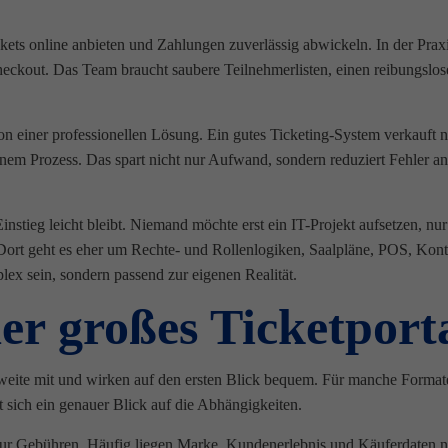
Tickets online anbieten und Zahlungen zuverlässig abwickeln. In der Pr
eckout. Das Team braucht saubere Teilnehmerlisten, einen reibungslos
von einer professionellen Lösung. Ein gutes Ticketing-System verkauft n
em Prozess. Das spart nicht nur Aufwand, sondern reduziert Fehler an
 Einstieg leicht bleibt. Niemand möchte erst ein IT-Projekt aufsetzen, n
. Dort geht es eher um Rechte- und Rollenlogiken, Saalpläne, POS, K
ex sein, sondern passend zur eigenen Realität.
er großes Ticketport
hweite mit und wirken auf den ersten Blick bequem. Für manche Formate
t sich ein genauer Blick auf die Abhängigkeiten.
s nur Gebühren. Häufig liegen Marke, Kundenerlebnis und Käuferdaten n