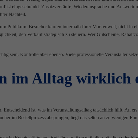
uf ist eingeschränkt. Zusatzverkäufe, Wiederansprache und Auswertung
hter Nachteil.
zum Publikum. Besucher kaufen innerhalb Ihrer Markenwelt, nicht in ein
chkeit, den Verkauf strategisch zu steuern. Wer Gutscheine, Rabattcod
tig sein, Kontrolle aber ebenso. Viele professionelle Veranstalter se
 im Alltag wirklich 
 Entscheidend ist, was im Veranstaltungsalltag tatsächlich hilft. An erst
cher im Bestellprozess abspringen, liegt das selten an zu wenigen Fun
ür manche Events völlig aus. Bei Theater, Konzerthallen, Stadien oder K