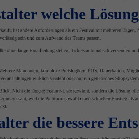
talter welche Lösung
verkauft, hat andere Anforderungen als ein Festival mit mehreren Tage
verlässig sein und zum Aufwand des Teams passen.
ollte ohne lange Einarbeitung stehen, Tickets automatisch versenden un
 Mehrere Mandanten, komplexe Preislogiken, POS, Dauerkarten, Mitglie
Veranstaltungen wirklich versteht oder nur ein generisches Shopsystem b
lick. Nicht die längste Feature-Liste gewinnt, sondern die Lösung, d
alter interessant, weil die Plattform sowohl einen schnellen Einstieg a
ckt.
alter die bessere Ent
rfläche beginnen, sondern mit den eigenen Prozessen. Wie werden Tick