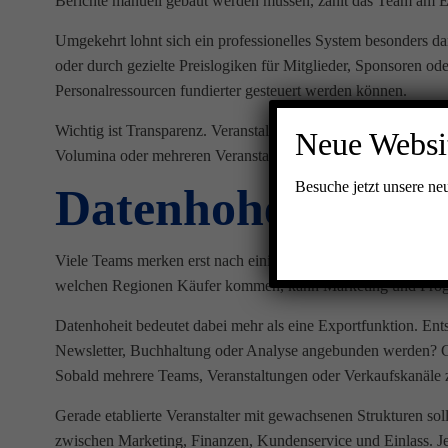
Berichte manuell gebaut werden müssen, zahlt das Team am End
Umgekehrt lohnt sich ein professionelles System besonders d
oder durch gezielte Preislogiken für Mitglieder, Sponsoren 
Personalressourcen fundierter gesteuert werden können.
Wichtig ist Transparenz. Veranstalter sollten verstehen, wie 
Neue Websi
Volumina oder mehreren Veranstaltungsreihen entscheidet diese 
Besuche jetzt unsere n
Datenhoheit ist k
Viele Teams merken erst nach einiger Zeit, wie wertvoll eig
welchen Regionen Käufer kommen, kann Marketing und Progra
Datenhoheit bedeutet dabei mehr als eine Exportfunktion. En
Newsletter, Buchhaltung oder Analyse angebunden werden? Gibt
Sobald mehrere Teams, Veranstaltungen oder Verkaufskanäle 
Gerade etablierte Veranstalter mit gewachsenen Strukturen soll
zwischen Marketing, Finanzen, Kundenservice und Einlass. Je