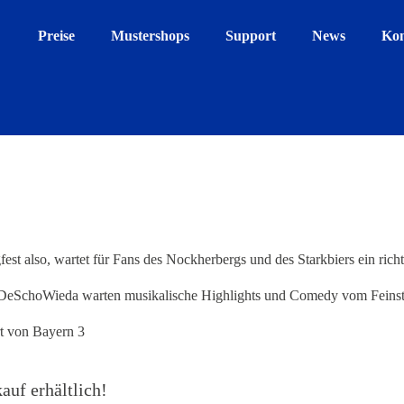
Preise
Mustershops
Support
News
Kon
t also, wartet für Fans des Nockherbergs und des Starkbiers ein richt
DeSchoWieda warten musikalische Highlights und Comedy vom Feinst
t von Bayern 3
auf erhältlich!