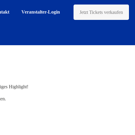
takt
Veranstalter-Login
Jetzt Tickets verkaufen
iges Highlight!
en.