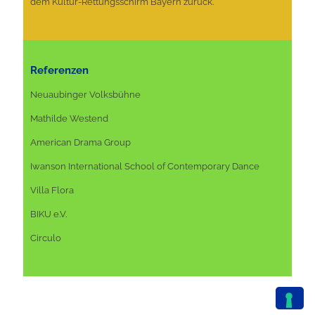
dem Kultur-Rettungsschirm Bayern zurück.
Referenzen
Neuaubinger Volksbühne
Mathilde Westend
American Drama Group
Iwanson International School of Contemporary Dance
Villa Flora
BIKU e.V.
Circulo