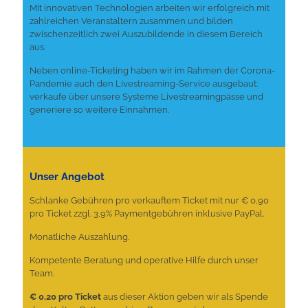
Mit innovativen Technologien arbeiten wir erfolgreich mit
zahlreichen Veranstaltern zusammen und bilden
zwischenzeitlich zwei Auszubildende in diesem Bereich
aus.
Neben online-Ticketing haben wir im Rahmen der Corona-
Pandemie auch den Livestreaming-Service ausgebaut:
verkaufe über unsere Systeme Livestreamingpässe und
generiere so weitere Einnahmen.
Unser Angebot
Schlanke Gebühren pro verkauftem Ticket mit nur € 0,90
pro Ticket zzgl. 3,9% Paymentgebühren inklusive PayPal.
Monatliche Auszahlung.
Kompetente Beratung und operative Hilfe durch unser
Team.
€ 0,20 pro Ticket
aus dieser Aktion geben wir als Spende